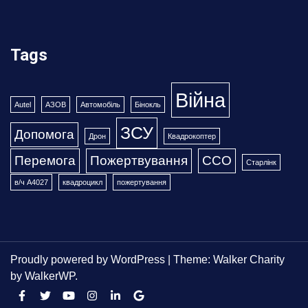
Tags
Війна
Autel
АЗОВ
Автомобіль
Бінокль
ЗСУ
Допомога
Дрон
Квадрокоптер
Перемога
Пожертвування
ССО
Старлінк
в/ч А4027
квадроцикл
пожертування
Proudly powered by WordPress
|
Theme: Walker Charity
by
WalkerWP
.