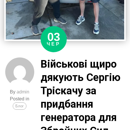
03
ЧЕР
Військові щиро
дякують Сергію
Тріскачу за
By
admin
Posted in
придбання
Блог
генератора для