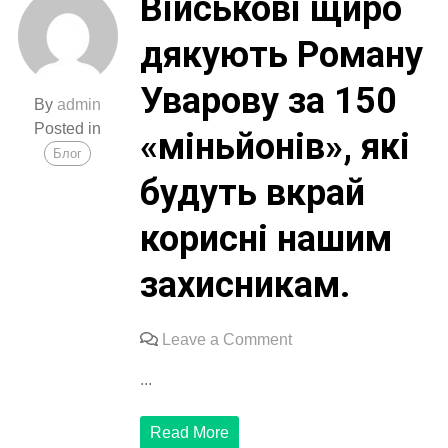
Військові щиро
дякують Роману
Уварову за 150
By
admin
Posted in
«міньйонів», які
Блог
будуть вкрай
корисні нашим
захисникам.
on
Leave a Comment
Військові
...
щиро
дякують
Read More
Роману