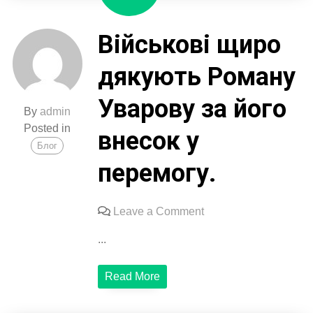
Військові щиро
дякують Роману
Уварову за його
By
admin
Posted in
внесок у
Блог
перемогу.
on
Leave a Comment
Військові
...
щиро
дякують
Read More
Роману
Уварову
за