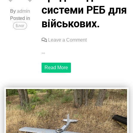
системи РЕБ для
By
admin
Posted in
військових.
Блог
on
Leave a Comment
Наш
...
фонд
придбав
Read More
дві
системи
РЕБ
для
військових.