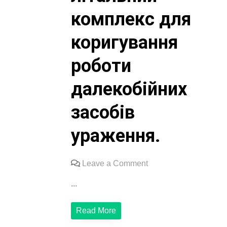
комплекс для
коригування
роботи
далекобійних
засобів
ураження.
on
Leave a Comment
Завдяки
...
допомозі
Максима
Read More
Вікторовича
Єфімова,