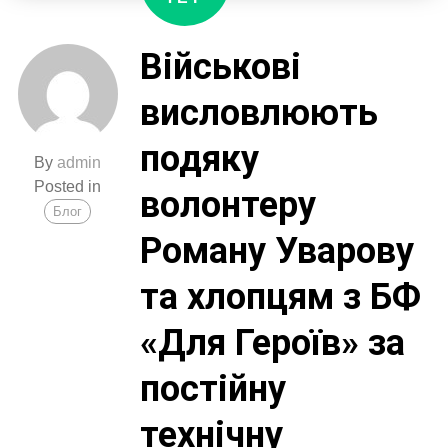
Військові
висловлюють
подяку
By
admin
Posted in
волонтеру
Блог
Роману Уварову
та хлопцям з БФ
«Для Героїв» за
постійну
технічну