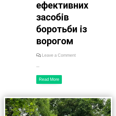
ефективних
засобів
боротьби із
ворогом
on
Leave a Comment
Військові
...
дякують
Русіну
Read More
Олександру
за
допомогу
у
створенні
ефективних