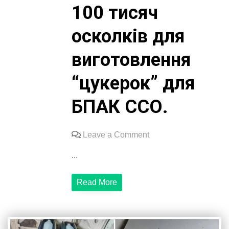
100 тисяч
осколків для
виготовлення
“цукерок” для
БПАК ССО.
on
Leave a Comment
Військові
...
висловлюють
подяку
Read More
Трискачу
Сергію
за
оплату