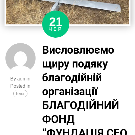
21
ЧЕР
Висловлюємо
щиру подяку
благодійній
By
admin
Posted in
організації
Блог
БЛАГОДІЙНИЙ
ФОНД
“ФУНДАЦІЯ СЕО