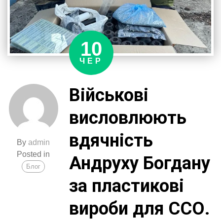
10
ЧЕР
Військові
висловлюють
вдячність
By
admin
Posted in
Андруху Богдану
Блог
за пластикові
вироби для ССО.