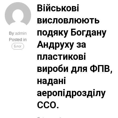
Військові
нашим
військовим
висловлюють
ще
ефективніше
подяку Богдану
виконувати
By
admin
їхні
Posted in
Андруху за
завдання.
Блог
пластикові
вироби для ФПВ,
надані
аеропідрозділу
ССО.