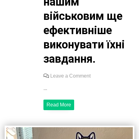
нашим
військовим ще
ефективніше
виконувати їхні
завдання.
on
Leave a Comment
Висловлюємо
...
щиру
подяку
Read More
благодійній
організації
БЛАГОДІЙНИЙ
ФОНД
“ФУНДАЦІЯ