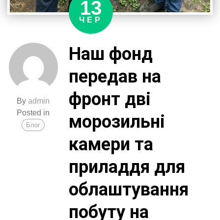
13
ЧЕР
Наш фонд
передав на
фронт дві
By
admin
Posted in
морозильні
Блог
камери та
приладдя для
облаштування
побуту на