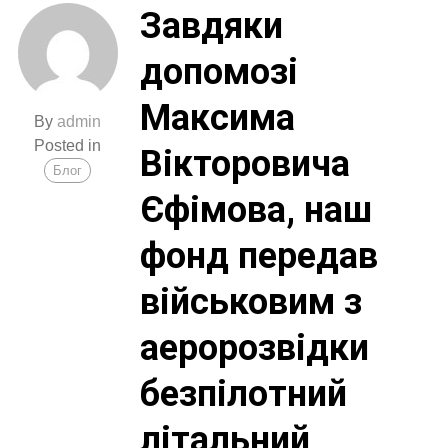
Завдяки
допомозі
Максима
By
admin
Posted in
Вікторовича
Блог
Єфімова, наш
фонд передав
військовим з
аеророзвідки
безпілотний
літальний