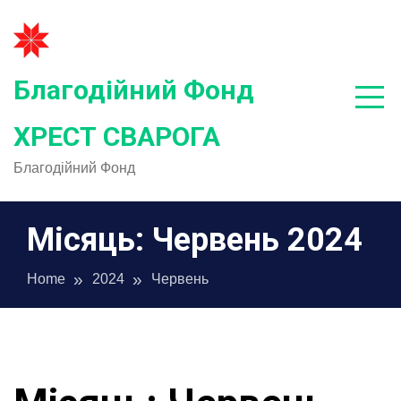
Skip
to
content
Благодійний Фонд
ХРЕСТ СВАРОГА
Благодійний Фонд
Місяць:
Червень 2024
Home
2024
Червень