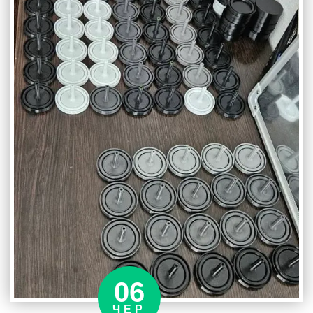
06
ЧЕР