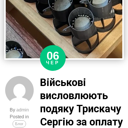
06
ЧЕР
Військові
висловлюють
подяку Трискачу
By
admin
Posted in
Сергію за оплату
Блог