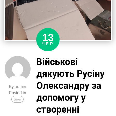
13
ЧЕР
Військові
дякують Русіну
Олександру за
By
admin
Posted in
допомогу у
Блог
створенні