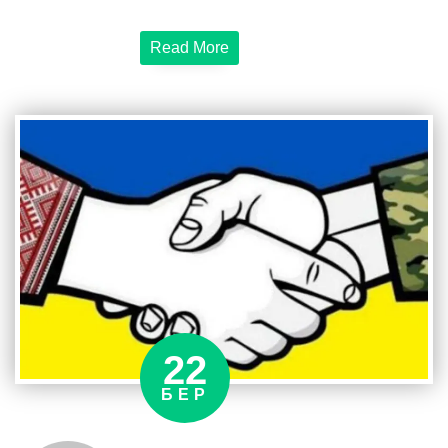
висловити
величезну
Read More
подяку
Вячеславу
Бровку
та
всім
друзям
за
оперативну
фінансову
підтримку
відновлення
автопарку
інженерного
22
підрозділу
ССО.
БЕР
Слава
Україні