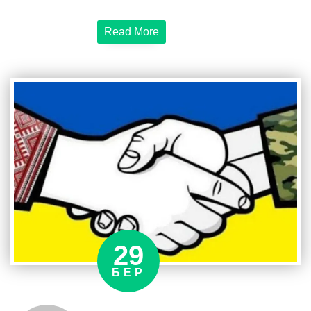
генератор
Read More
потужністю
5
кВт
для
забезпечення
електроенергією
невідкладних
потреб
на
передовій,
та
забезпечувати
безперебойну
29
роботу.
БЕР