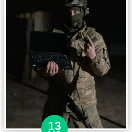
на
передову
корисні
комплектуючі,
які
використовуються
у
потужних
та
дієвих
засобах
боротьби
із
ворогом
13