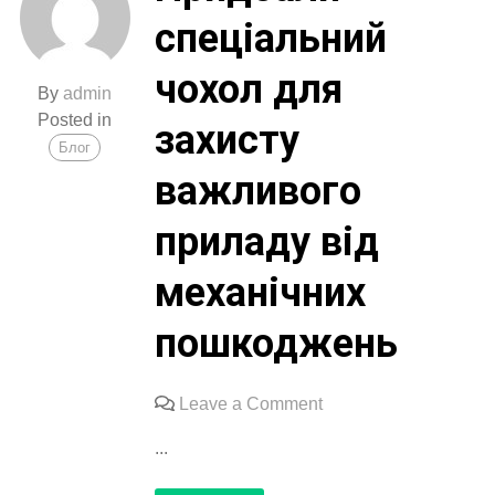
спеціальний
чохол для
By
admin
Posted in
захисту
Блог
важливого
приладу від
механічних
пошкоджень
on
Leave a Comment
Придбали
...
спеціальний
чохол