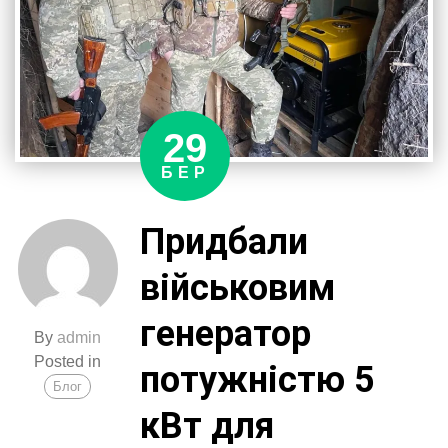
авіакрилом
ССО.
29
БЕР
Придбали
військовим
генератор
By
admin
Posted in
потужністю 5
Блог
кВт для