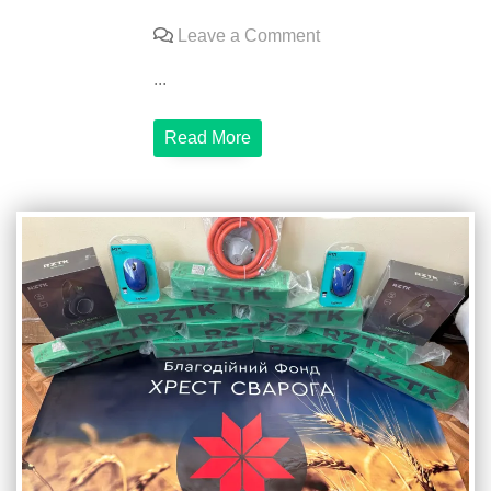
on
Leave a Comment
Придбали
...
військовим
потужний
Read More
ноутбук
для
швидкої
праці
з
завданнями