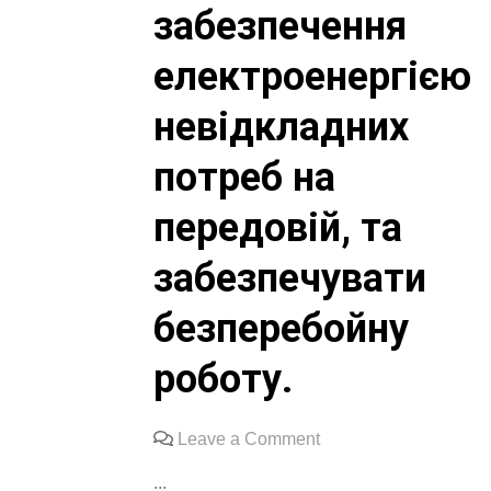
забезпечення
електроенергією
невідкладних
потреб на
передовій, та
забезпечувати
безперебойну
роботу.
on
Leave a Comment
Придбали
...
військовим