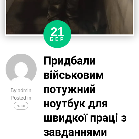
21
БЕР
Придбали
військовим
потужний
By
admin
Posted in
ноутбук для
Блог
швидкої праці з
завданнями