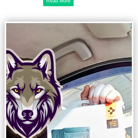
Read More
волонтерів
передали
силам
аеророзвідки
сучасні
ноутбуки