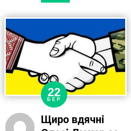
Андрєєву
за
його
фінансову
підтримку
військових.
22
БЕР
Щиро вдячні