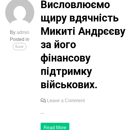
Висловлюємо
і
нашим
щиру вдячність
небайдужим
волонтерам!
Микиті Андрєєву
By
admin
Posted in
за його
Блог
фінансову
підтримку
військових.
on
Leave a Comment
Висловлюємо
...
щиру
вдячність
Read More
Микиті