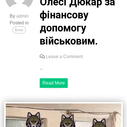
Олесі Дюкар за
фінансову
By
admin
Posted in
допомогу
Блог
військовим.
on
Leave a Comment
Щиро
...
вдячні
Олесі
Read More
Дюкар
за
фінансову
допомогу
військовим.