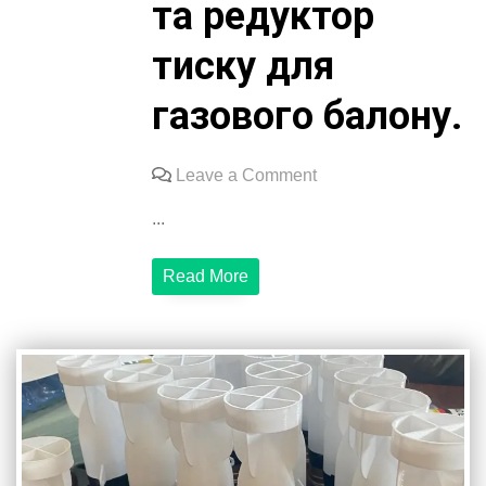
та редуктор
тиску для
газового балону.
on
Leave a Comment
Наш
...
фонд
придбав
Read More
для
потреб
військових
навушники,
комп’ютерні
мишки,
килимки
та