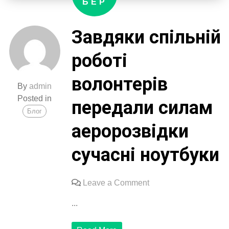
БЕР
Завдяки спільній
роботі
волонтерів
By
admin
Posted in
передали силам
Блог
аеророзвідки
сучасні ноутбуки
on
Leave a Comment
Завдяки
...
спільній
роботі