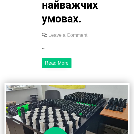
найважчих
умовах.
on
Leave a Comment
Наші
...
друзі-
волонтери
Read More
придбали
для
військових
надійні
та
потужні
ноутбуки
з
передовими
характеристиками