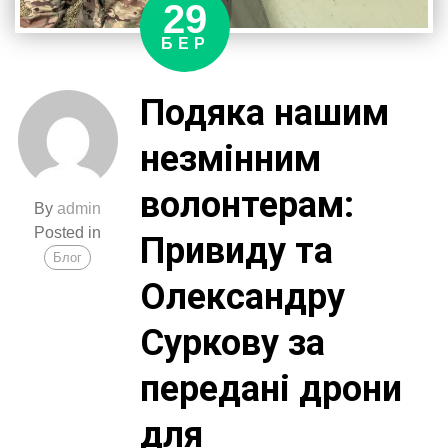
29
БЕР
Подяка нашим
незмінним
волонтерам:
By
admin
Posted in
Привиду та
Блог
Олександру
Суркову за
передані дрони
для