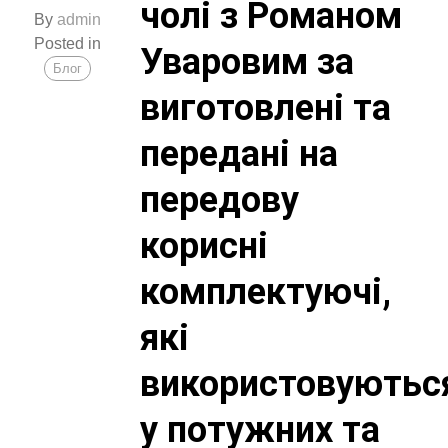
чолі з Романом
By
admin
Posted in
Уваровим за
Блог
виготовлені та
передані на
передову
корисні
комплектуючі,
які
використовуютьс
у потужних та