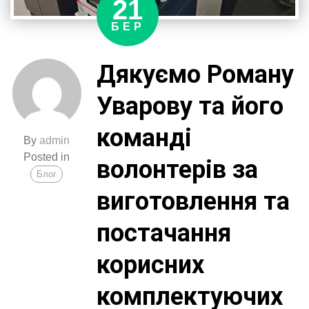
21
для
швидкого
БЕР
виконання
завдань
Дякуємо Роману
у
найважчих
Уварову та його
умовах.
команді
By
admin
Posted in
волонтерів за
Блог
виготовлення та
постачання
корисних
комплектуючих