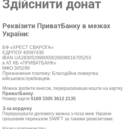
Здійснити донат
Реквізити ПриватБанку в межах
України:
БФ «ХРЕСТ СВАРОГА»
ЄДРПОУ 40597438
IBAN UA283052990000026008016705253
в АТ КБ «ПРИВАТБАНК»
МФО 305299
Призначення платежу: Благодійна пожертва
військовослужбовцям.
Можна зробити внесок, перерахувавши кошти на картку
ПриватБанку
.
Номер карти
5169 3305 3612 2135
З-за кордону
Перерахувати допомогу можна з-поза меж України
грошовим переказом SWIFT за такими реквізитами:
Назва підприємства