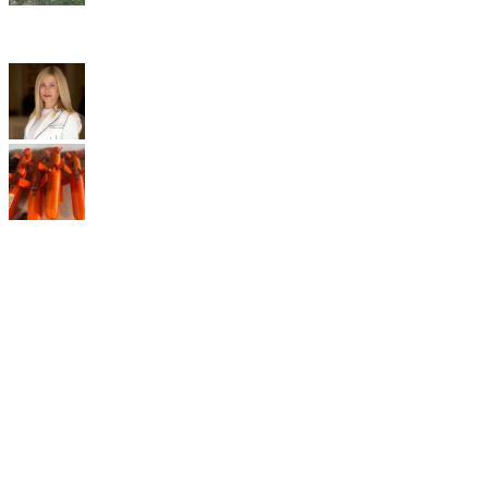
українським військовим. Дякуємо всім за
підтримку наших захисників. Слава Україні!
22.06.2026
Вітаємо з Днем Народження нашого
постійного волонтера, народного депутата
України Юлію Гришину
16.06.2026
Дякуємо Лапушинській Тетяні за фінансову
допомогу в придбанні модулів ураження
важких бомберів Heavy Shot
05.06.2026
Швидке меню
Контакти
Реквизити
Tags
Війна
Допомога
Autel
АЗОВ
Автомобіль
Бінокль
Дрон
ЗСУ
Перемога
Пожертвування
Квадрокоптер