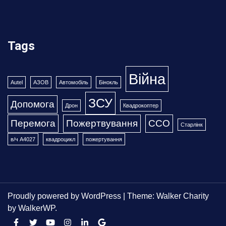
Tags
Війна
Autel
АЗОВ
Автомобіль
Бінокль
ЗСУ
Допомога
Дрон
Квадрокоптер
Перемога
Пожертвування
ССО
Старлінк
в/ч А4027
квадроцикл
пожертування
Proudly powered by WordPress
|
Theme: Walker Charity
by
WalkerWP
.