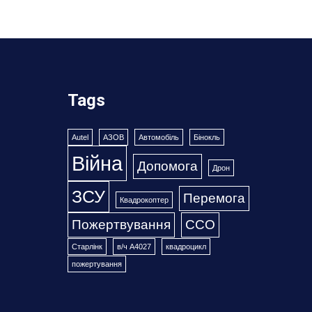
Tags
Autel
АЗОВ
Автомобіль
Бінокль
Війна
Допомога
Дрон
ЗСУ
Перемога
Квадрокоптер
Пожертвування
ССО
Старлінк
в/ч А4027
квадроцикл
пожертування