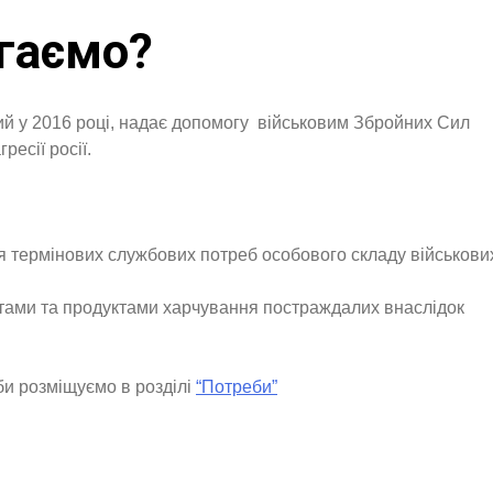
гаємо?
й у 2016 році, надає допомогу військовим Збройних Сил
есії росії.
я термінових службових потреб особового складу військови
ами та продуктами харчування постраждалих внаслідок
би розміщуємо в розділі
“Потреби”