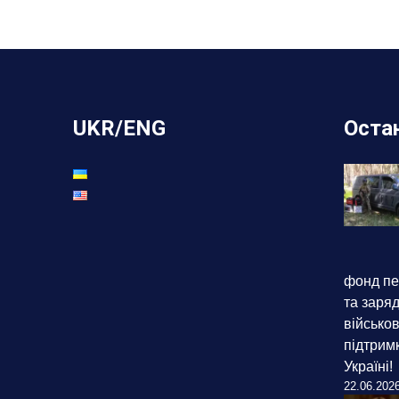
UKR/ENG
Остан
фонд пе
та заряд
військов
підтрим
Україні!
22.06.202