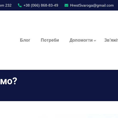
oom 232
+38 (066) 868-83-49
HrestSvaroga@gmail.com
Блог
Потреби
Допомогти
Зв’яжі
ємо?