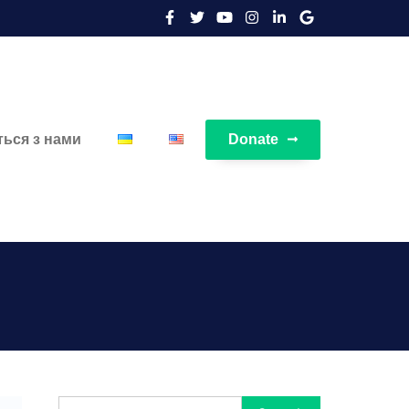
ться з нами
Donate
Search