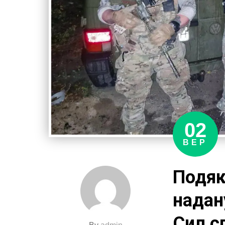
02
ВЕР
Подяк
надан
Сил с