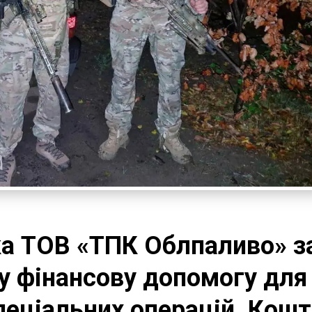
а ТОВ «ТПК Облпаливо» з
у фінансову допомогу для
пеціальних операцій. Кош