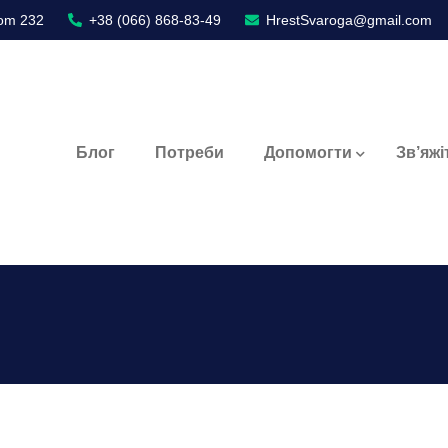
oom 232
+38 (066) 868-83-49
HrestSvaroga@gmail.com
Блог
Потреби
Допомогти
Зв’яжі