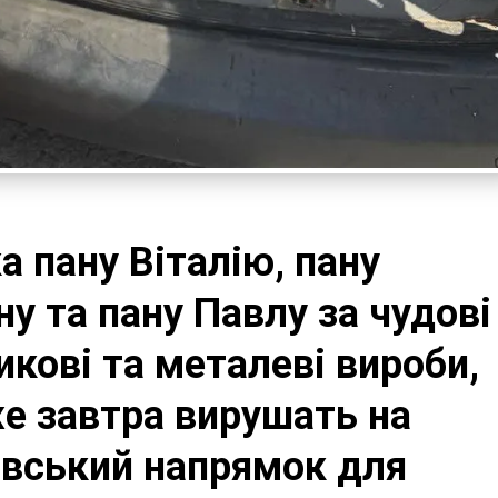
а пану Віталію, пану
ну та пану Павлу за чудові
икові та металеві вироби,
же завтра вирушать на
вський напрямок для