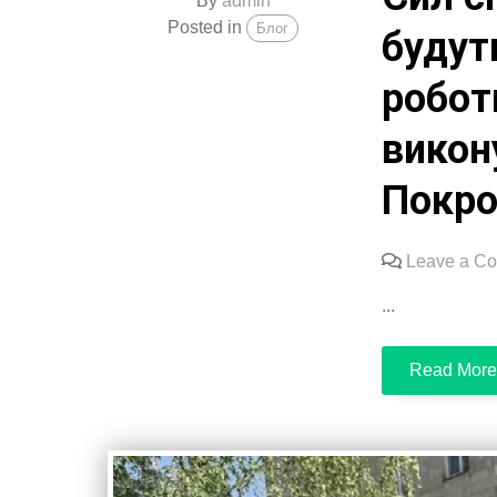
By
admin
Posted in
Блог
будут
робот
викон
Покро
Leave a C
...
Read More