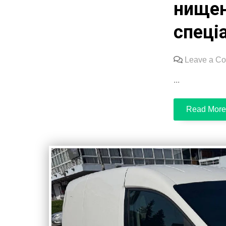
нищен
спеці
Leave a C
...
Read More