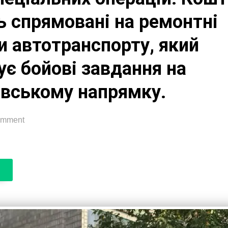
ь спрямовані на ремонтні
и автотранспорту, який
ує бойові завдання на
вському напрямку.
on
omment
Подяка
ТОВ
«ТПК
Облпаливо»
за
надану
фінансову
допомогу