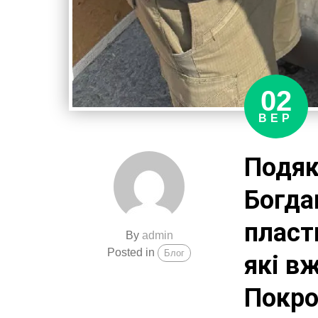
02
ВЕР
Подяк
Богда
пласт
By
admin
Posted in
Блог
які в
Покро