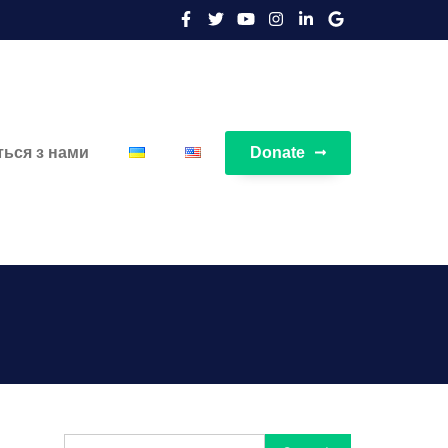
ться з нами
Donate
Search