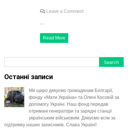
on
Leave a Comment
Подяка
...
Мирославу
Бровко
Read More
за
пластик
для
аеропідрозділа
Search
Search
ССО
Останні записи
Ми щиро дякуємо громадянам Болгарії,
фонду «Мати Україна» та Олені Косовій за
допомогу Україні. Наш фонд передав
отримані генератори та зарядні станції
українським військовим. Дякуємо всім за
підтримку наших захисників. Слава Україні!