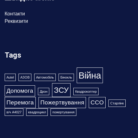
Контакти
Реквизити
Tags
Війна
Autel
АЗОВ
Автомобіль
Бінокль
ЗСУ
Допомога
Дрон
Квадрокоптер
Перемога
Пожертвування
ССО
Старлінк
в/ч А4027
квадроцикл
пожертування