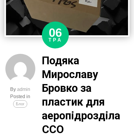
06
ТРА
Подяка
Мирославу
Бровко за
By
admin
Posted in
пластик для
Блог
аеропідрозділа
ССО