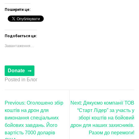
Поширити це:
Подобається це:
Завантаження…
Posted in
Блог
Навігація
Previous:
Оголошено збір
Next:
Дякуємо компанії ТОВ
записів
коштів на дрон для
“Старт Лідер” за участь у
виконання спеціальних
зборі коштів на бойовий
бойових завдань. Його
дрон для наших захисників.
вартість 7000 доларів
Разом до перемоги!