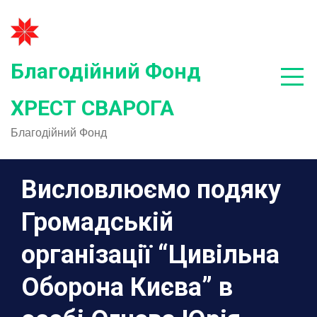
Skip
to
content
Благодійний Фонд
ХРЕСТ СВАРОГА
Благодійний Фонд
Висловлюємо подяку
Громадській
організації “Цивільна
Оборона Києва” в