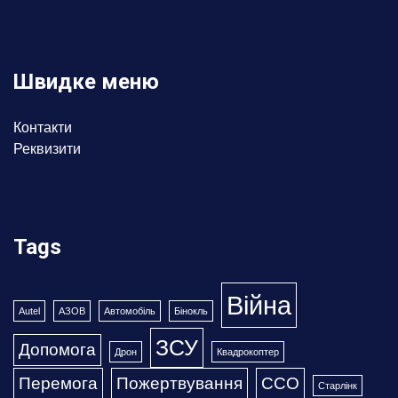
Швидке меню
Контакти
Реквизити
Tags
Війна
Autel
АЗОВ
Автомобіль
Бінокль
ЗСУ
Допомога
Дрон
Квадрокоптер
Перемога
Пожертвування
ССО
Старлінк