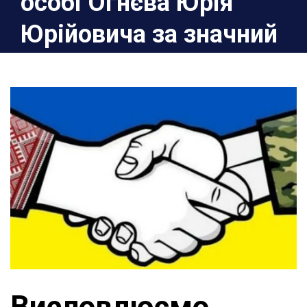
особі Огнєва Юрія
Юрійовича за значний
внесок у зборі коштів
на бойовий дрон!
Home
2023
Лютий
7
Висловлюємо подяку Громадській організації
“Цивільна Оборона Києва” в особі Огнєва Юрія
Юрійовича за значний внесок у зборі коштів на
бойовий дрон!
Висловлюємо