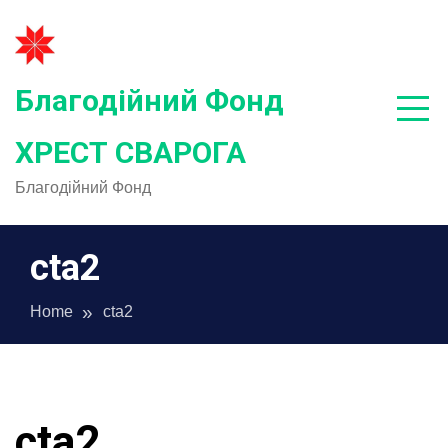
Skip
to
content
Благодійний Фонд
ХРЕСТ СВАРОГА
Благодійний Фонд
cta2
Home
cta2
cta2