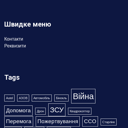
Швидке меню
Контакти
Реквизити
Tags
Війна
Autel
АЗОВ
Автомобіль
Бінокль
ЗСУ
Допомога
Дрон
Квадрокоптер
Перемога
Пожертвування
ССО
Старлінк