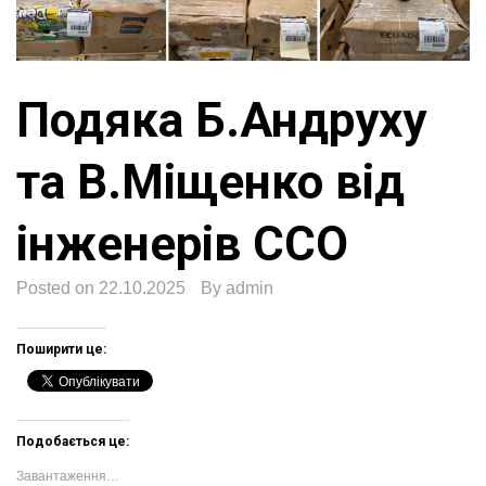
Подяка Б.Андруху
та В.Міщенко від
інженерів ССО
Posted on
22.10.2025
By
admin
Поширити це:
Подобається це:
Завантаження…