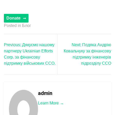
Posted in
Блог
Навігація
Previous:
Дякуємо нашому
Next:
Подяка Андрію
записів
партнеру Ukrainian Efforts
Ковальчуку за фінансову
Corp. за фінансову
підтримку інженерів
підтримку військових ССО.
підрозділу ССО
admin
Learn More →