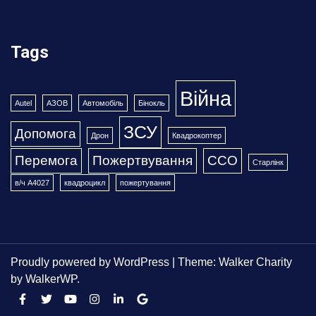
Tags
Війна
Autel
АЗОВ
Автомобіль
Бінокль
ЗСУ
Допомога
Дрон
Квадрокоптер
Перемога
Пожертвування
ССО
Старлінк
в/ч А4027
квадроцикл
пожертування
Proudly powered by WordPress
|
Theme: Walker Charity
by
WalkerWP
.