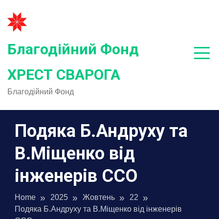
Skip
to
content
Благодійний Фонд
ХРЕСТ СВАРОГА
Благодійний Фонд
Подяка Б.Андруху та
В.Міщенко від
інженерів ССО
Home
2025
Жовтень
22
Подяка Б.Андруху та В.Міщенко від інженерів