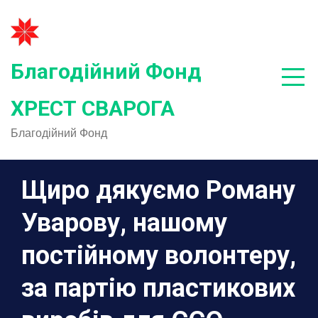
Skip
to
content
Благодійний Фонд
ХРЕСТ СВАРОГА
Благодійний Фонд
Щиро дякуємо Роману
Уварову, нашому
постійному волонтеру,
за партію пластикових