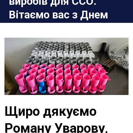
виробів для ССО.
Вітаємо вас з Днем
Народження! Ваш
внесок має величезне
значення і надихає
нас.
Home
2024
Липень
24
Щиро дякуємо Роману Уварову, нашому
постійному волонтеру, за партію пластикових
виробів для ССО. Вітаємо вас з Днем
Щиро дякуємо
Народження! Ваш внесок має величезне
значення і надихає нас.
Роману Уварову,