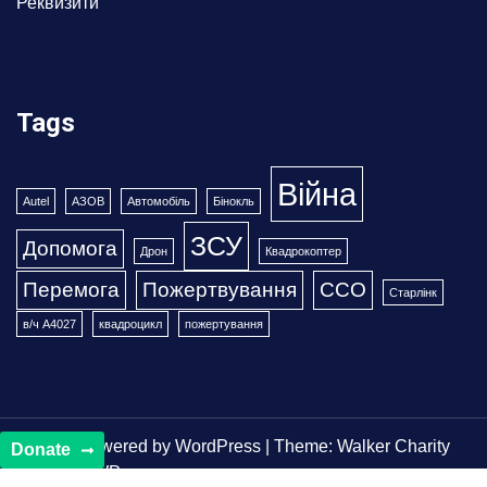
Реквизити
Tags
Війна
Autel
АЗОВ
Автомобіль
Бінокль
ЗСУ
Допомога
Дрон
Квадрокоптер
Перемога
Пожертвування
ССО
Старлінк
в/ч А4027
квадроцикл
пожертування
Proudly powered by WordPress
|
Theme: Walker Charity
Donate
by
WalkerWP
.