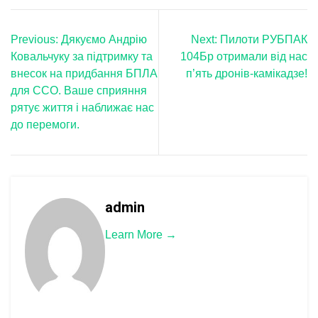
Навігація
Previous:
Дякуємо Андрію
Next:
Пилоти РУБПАК
записів
Ковальчуку за підтримку та
104Бр отримали від нас
внесок на придбання БПЛА
п’ять дронів-камікадзе!
для ССО. Ваше сприяння
рятує життя і наближає нас
до перемоги.
admin
Learn More →