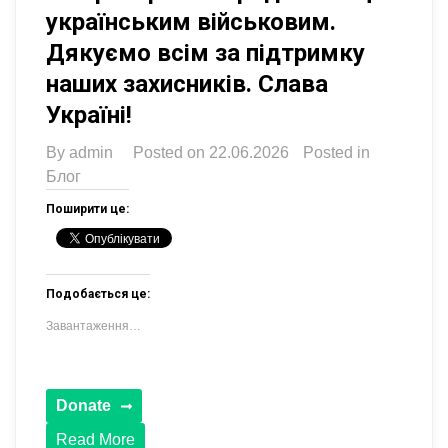
українським військовим.
Дякуємо всім за підтримку
наших захисників. Слава
Україні!
By
admin
Posted on
22.06.2026
Posted in
Блог
Поширити це:
Подобається це:
Завантаження…
Read More