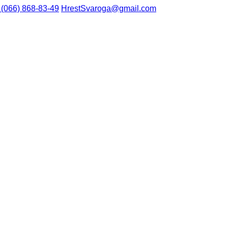
 (066) 868-83-49
HrestSvaroga@gmail.com