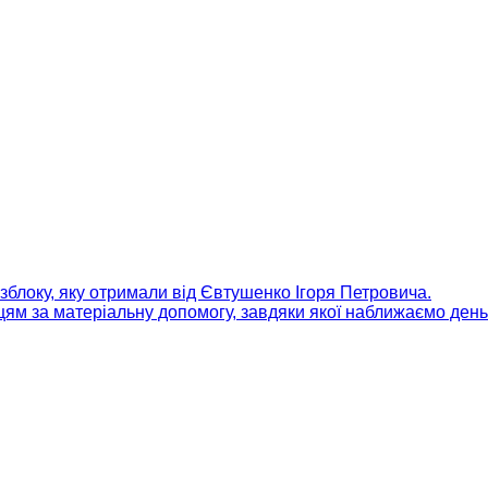
зблоку, яку отримали від Євтушенко Ігоря Петровича.
м за матеріальну допомогу, завдяки якої наближаємо день